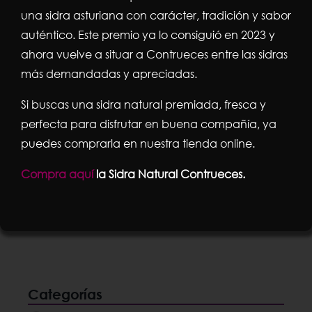
una sidra asturiana con carácter, tradición y sabor
auténtico. Este premio ya lo consiguió en 2023 y
ahora vuelve a situar a Contrueces entre las sidras
más demandadas y apreciadas.
Escanciador eléctrico de sidra de
columna del Real Madrid
Si buscas una sidra natural premiada, fresca y
El
El
199,00
€
225,00
€
perfecta para disfrutar en buena compañía, ya
puedes comprarla en nuestra tienda online.
precio
precio
Compra aquí
la Sidra Natural Contrueces.
original
actual
Añadir al carrito
Detalles
era:
es:
225,00€.
199,00€.
Categorías