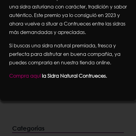
una sidra asturiana con carácter, tradición y sabor
auténtico. Este premio ya lo consiguió en 2023 y
ahora vuelve a situar a Contrueces entre las sidras
más demandadas y apreciadas.
Escanciador eléctrico de sidra de
columna del Real Madrid
Si buscas una sidra natural premiada, fresca y
El
El
199,00
€
225,00
€
perfecta para disfrutar en buena compañía, ya
puedes comprarla en nuestra tienda online.
precio
precio
Compra aquí
la Sidra Natural Contrueces.
original
actual
Añadir al carrito
Detalles
era:
es:
225,00€.
199,00€.
Categorías