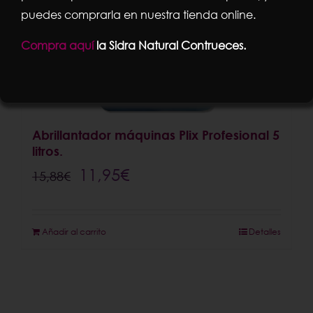
puedes comprarla en nuestra tienda online.
Compra aquí
la Sidra Natural Contrueces.
Abrillantador máquinas Plix Profesional 5
litros.
El
El
11,95
€
15,88
€
precio
precio
original
actual
Añadir al carrito
Detalles
era:
es:
15,88€.
11,95€.