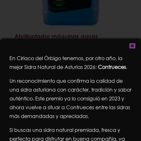
Abrillantador máquinas aguas
durasV504 5 litros.
20,75
€
En Ciriaco del Órbigo tenemos, por otro año, la
mejor Sidra Natural de Asturias 2026:
Contrueces
.
Añadir al carrito
Detalles
Un reconocimiento que confirma la calidad de
una sidra asturiana con carácter, tradición y sabor
auténtico. Este premio ya lo consiguió en 2023 y
ahora vuelve a situar a Contrueces entre las sidras
más demandadas y apreciadas.
¡Oferta!
Si buscas una sidra natural premiada, fresca y
perfecta para disfrutar en buena compañía, ya