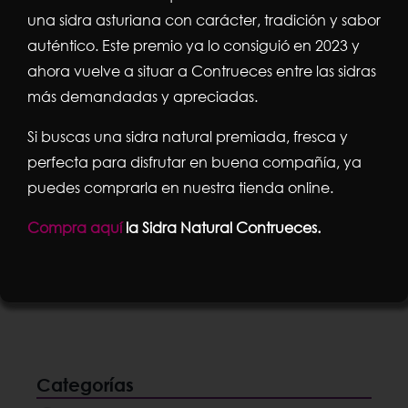
una sidra asturiana con carácter, tradición y sabor
auténtico. Este premio ya lo consiguió en 2023 y
ahora vuelve a situar a Contrueces entre las sidras
más demandadas y apreciadas.
Atún Atlántico en Aceite de girasol
sobre 1kg.
Si buscas una sidra natural premiada, fresca y
7,95
€
perfecta para disfrutar en buena compañía, ya
puedes comprarla en nuestra tienda online.
Compra aquí
la Sidra Natural Contrueces.
Añadir al carrito
Detalles
Categorías