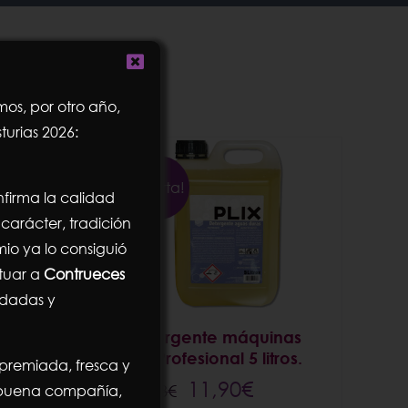
os, por otro año,
turias 2026:
¡Oferta!
firma la calidad
carácter, tradición
mio ya lo consiguió
ituar a
Contrueces
ndadas y
quinas
Detergente máquinas
itros.
Plix Profesional 5 litros.
 premiada, fresca y
l
El
El
11,90
€
n buena compañía,
15,88
€