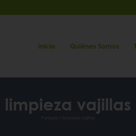
Inicio
Quiénes Somos
limpieza vajillas
Portada
»
limpieza vajillas