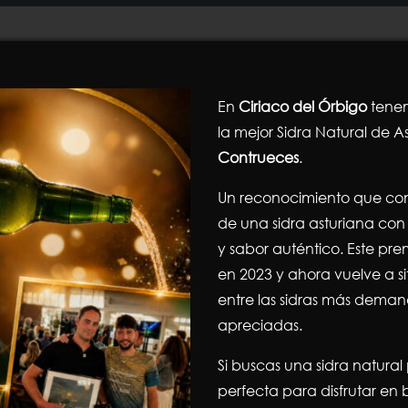
Ordena por
Orden predeterminado
Mostrar
12 productos
En
Ciriaco del Órbigo
tenem
la mejor Sidra Natural de As
Contrueces
.
¡Oferta!
Un reconocimiento que con
de una sidra asturiana con 
y sabor auténtico. Este pre
en 2023 y ahora vuelve a s
entre las sidras más dema
apreciadas.
Abrillantador máquinas
Abrillantador má
aguas durasV504 5 litros.
Plix Profesional 5 l
Si buscas una sidra natural
El
E
20,75
€
11,95
€
perfecta para disfrutar e
15,88
€