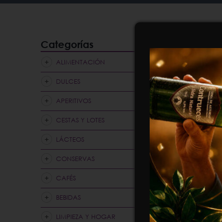
Categorías
ALIMENTACIÓN
DULCES
APERITIVOS
CESTAS Y LOTES
LÁCTEOS
CONSERVAS
CAFÉS
BEBIDAS
LIMPIEZA Y HOGAR