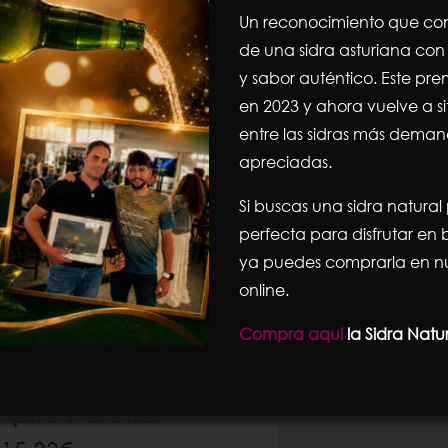
Un reconocimiento que con
de una sidra asturiana con 
y sabor auténtico. Este pre
Ordena por
Orden predeterminado
Mostrar
12 productos
en 2023 y ahora vuelve a s
entre las sidras más dema
apreciadas.
Si buscas una sidra natural
perfecta para disfrutar e
ya puedes comprarla en nu
online.
Compra aquí
la Sidra Natu
Aceituna Manzanilla con
Sabor a Anchoa |
Aperitivo Gourmet