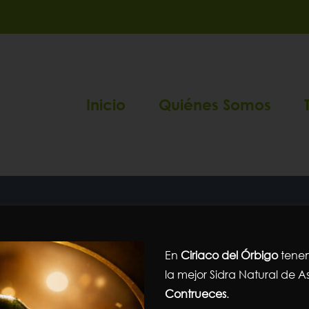
Inicio
Quiénes Somos
picoteo gourmet
En
Ciriaco del Órbigo
tenem
Portada
»
picoteo gourmet
la mejor Sidra Natural de As
Contrueces
.