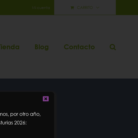
Mi cuenta
CARRITO
Tienda
Blog
Contacto
os, por otro año,
turias 2026: