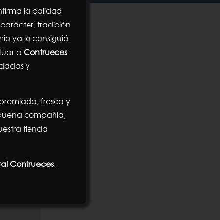
firma la calidad
carácter, tradición
mio ya lo consiguió
ituar a
Contrueces
ndadas y
 premiada, fresca y
n buena compañía,
estra tienda
ral Contrueces.