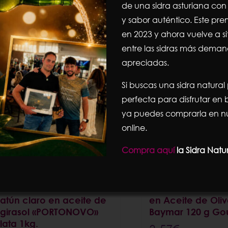
de una sidra asturiana con 
y sabor auténtico. Este pre
en 2023 y ahora vuelve a s
Ordena por
Orden predeterminado
Mostrar
12 productos
entre las sidras más dema
apreciadas.
Si buscas una sidra natural
perfecta para disfrutar e
ya puedes comprarla en nu
online.
Compra aquí
la Sidra Natu
Trozos de ventresca de
Ventresca de Atú
atún claro en aceite de
en Aceite de Oli
girasol «PORTONOVO»
Baymar 120 g Go
lata 1kg.