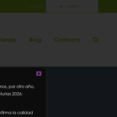
Mi cuenta
CARRITO
Tienda
Blog
Contacto
os, por otro año,
turias 2026:
firma la calidad