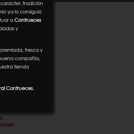
carácter, tradición
mio ya lo consiguió
ituar a
Contrueces
ndadas y
 premiada, fresca y
n buena compañía,
estra tienda
ral Contrueces.
n Claro
va
urmet