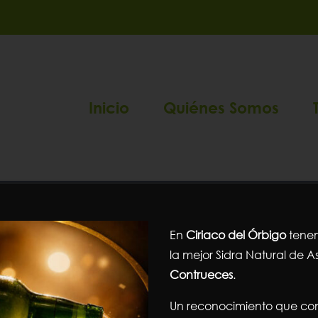
Inicio
Quiénes Somos
ventresca
En
Ciriaco del Órbigo
tenem
la mejor Sidra Natural de As
Contrueces
.
Portada
»
ventresca
Un reconocimiento que con