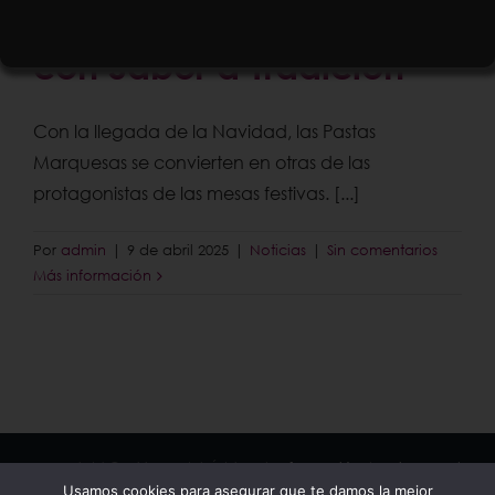
Una Delicia Navideña
con Sabor a Tradición
Con la llegada de la Navidad, las Pastas
Marquesas se convierten en otras de las
protagonistas de las mesas festivas. [...]
Por
admin
|
9 de abril 2025
|
Noticias
|
Sin comentarios
Más información
Copyright © Ciriaco del Órbigo |
Información
|
Aviso Legal
Usamos cookies para asegurar que te damos la mejor
|
Política de Privacidad
|
Política de Cookies
|
Contacto