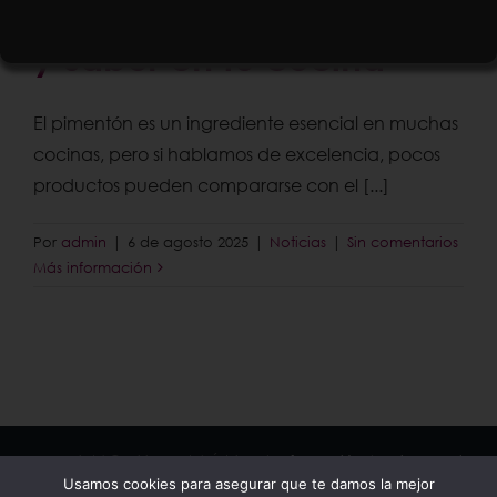
Vera: calidad, tradición
y sabor en tu cocina
El pimentón es un ingrediente esencial en muchas
cocinas, pero si hablamos de excelencia, pocos
productos pueden compararse con el [...]
Por
admin
|
6 de agosto 2025
|
Noticias
|
Sin comentarios
Más información
Copyright © Ciriaco del Órbigo |
Información
|
Aviso Legal
Usamos cookies para asegurar que te damos la mejor
|
Política de Privacidad
|
Política de Cookies
|
Contacto