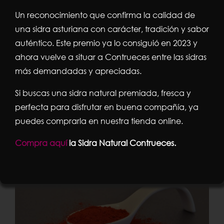
Vera: calidad, tradición
Un reconocimiento que confirma la calidad de
y sabor en tu cocina
una sidra asturiana con carácter, tradición y sabor
auténtico. Este premio ya lo consiguió en 2023 y
El pimentón es un ingrediente esencial en muchas
ahora vuelve a situar a Contrueces entre las sidras
cocinas, pero si hablamos de excelencia, pocos
más demandadas y apreciadas.
productos pueden compararse con el [...]
Si buscas una sidra natural premiada, fresca y
perfecta para disfrutar en buena compañía, ya
Por
admin
|
6 de agosto 2025
|
Noticias
|
Sin comentarios
puedes comprarla en nuestra tienda online.
Más información
Compra aquí
la Sidra Natural Contrueces.