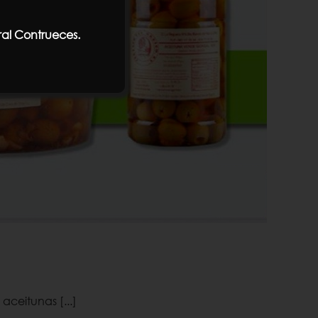
ral Contrueces.
aceitunas [...]