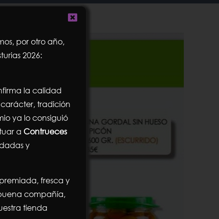
os, por otro año,
turias 2026:
firma la calidad
carácter, tradición
mio ya lo consiguió
ituar a
Contrueces
ndadas y
 premiada, fresca y
n buena compañía,
estra tienda