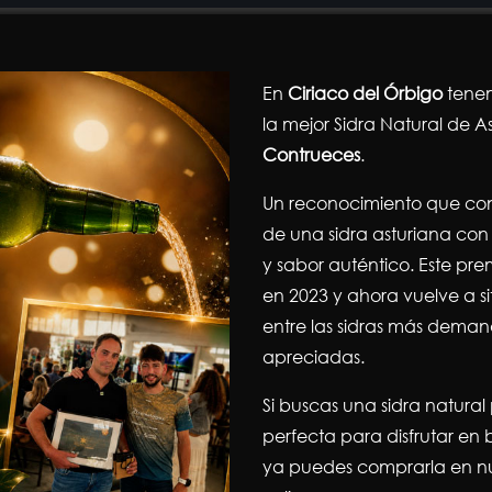
En
Ciriaco del Órbigo
tenem
la mejor Sidra Natural de As
Contrueces
.
Un reconocimiento que con
de una sidra asturiana con 
y sabor auténtico. Este pre
en 2023 y ahora vuelve a s
entre las sidras más dema
apreciadas.
Si buscas una sidra natural
perfecta para disfrutar e
ya puedes comprarla en nu