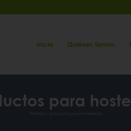
Inicio
Quiénes Somos
uctos para hoste
Portada
»
productos para hostelería