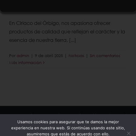
Órbigo
En Ciriaco del Órbigo, nos apasiona ofrecer
productos de calidad que reflejan el carácter y la
esencia de nuestra tierra. [...]
Por
admin
|
9 de abril 2025
|
Noticias
|
Sin comentarios
Más información
Copyright © Ciriaco del Órbigo |
Información
|
Aviso Legal
Usamos cookies para asegurar que te damos la mejor
|
Política de Privacidad
|
Política de Cookies
|
Contacto
experiencia en nuestra web. Si continúas usando este sitio,
asumiremos que estás de acuerdo con ello.