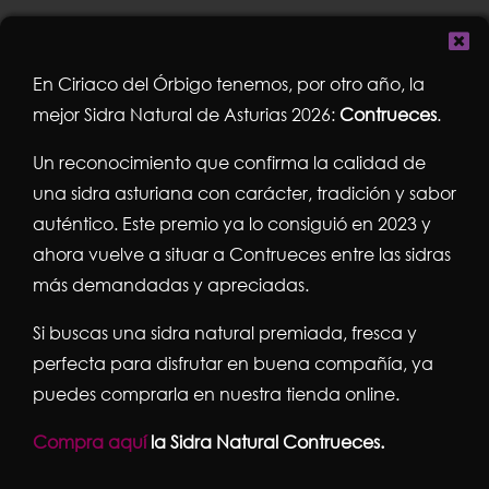
En Ciriaco del Órbigo tenemos, por otro año, la
mejor Sidra Natural de Asturias 2026:
Contrueces
.
Un reconocimiento que confirma la calidad de
una sidra asturiana con carácter, tradición y sabor
auténtico. Este premio ya lo consiguió en 2023 y
ahora vuelve a situar a Contrueces entre las sidras
más demandadas y apreciadas.
Si buscas una sidra natural premiada, fresca y
El auténtico sabor
perfecta para disfrutar en buena compañía, ya
puedes comprarla en nuestra tienda online.
gallego con los vermuts
Compra aquí
la Sidra Natural Contrueces.
Diovio en Ciriaco del