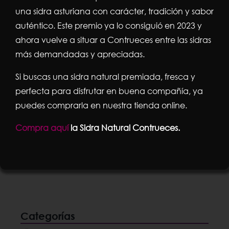
una sidra asturiana con carácter, tradición y sabor
auténtico. Este premio ya lo consiguió en 2023 y
ahora vuelve a situar a Contrueces entre las sidras
más demandadas y apreciadas.
Ventresca de Atún Claro en Aceite de
Oliva Baymar 120 g Gourmet
Si buscas una sidra natural premiada, fresca y
3,57
€
perfecta para disfrutar en buena compañía, ya
puedes comprarla en nuestra tienda online.
Compra aquí
la Sidra Natural Contrueces.
Añadir al carrito
Detalles
Categorías