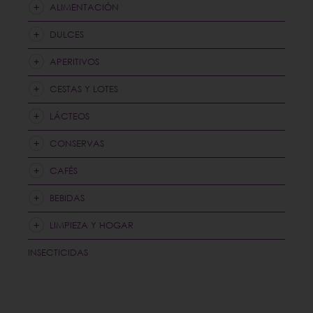
se
ALIMENTACIÓN
pueden
DULCES
elegir
en
APERITIVOS
la
CESTAS Y LOTES
página
LÁCTEOS
de
producto
CONSERVAS
CAFÉS
BEBIDAS
LIMPIEZA Y HOGAR
INSECTICIDAS