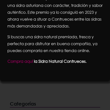
una sidra asturiana con carácter, tradición y sabor
auténtico. Este premio ya lo consiguió en 2023 y
ahora vuelve a situar a Contrueces entre las sidras
más demandadas y apreciadas.
Aceituna Gordal Picante | Aperitivo
Mediterráneo
Si buscas una sidra natural premiada, fresca y
Rango
5,85
€
-
16,72
€
perfecta para disfrutar en buena compañía, ya
puedes comprarla en nuestra tienda online.
de
Compra aquí
la Sidra Natural Contrueces.
precios:
Seleccionar opciones
Detalles
Este
producto
desde
tiene
5,85€
múltiples
variantes.
hasta
Las
Categorías
16,72€
opciones