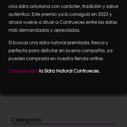
una sidra asturiana con carácter, tradición y sabor
auténtico. Este premio ya lo consiguió en 2023 y
ahora vuelve a situar a Contrueces entre las sidras
más demandadas y apreciadas.
PACK DE 2 ROLLOS PAPEL INDUSTRIAL
GOFRADO Y LAMINADO 3,5 KG.
Si buscas una sidra natural premiada, fresca y
El
El
23,65
€
29,00
€
perfecta para disfrutar en buena compañía, ya
puedes comprarla en nuestra tienda online.
precio
precio
Compra aquí
la Sidra Natural Contrueces.
original
actual
Añadir al carrito
Detalles
era:
es:
29,00€.
23,65€.
Categorías