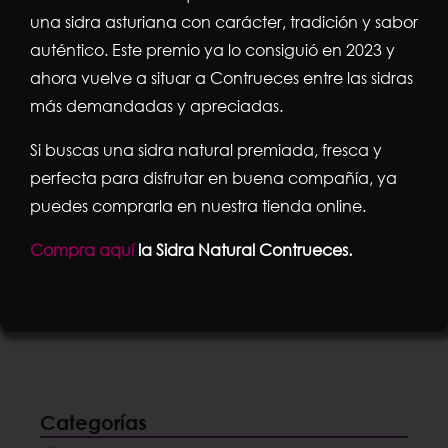
una sidra asturiana con carácter, tradición y sabor
auténtico. Este premio ya lo consiguió en 2023 y
ahora vuelve a situar a Contrueces entre las sidras
más demandadas y apreciadas.
PACK DE 2 ROLLOS PAPEL INDUSTRIAL
GOFRADO Y LAMINADO 3,5 KG.
Si buscas una sidra natural premiada, fresca y
El
El
23,65
€
29,00
€
perfecta para disfrutar en buena compañía, ya
puedes comprarla en nuestra tienda online.
precio
precio
Compra aquí
la Sidra Natural Contrueces.
original
actual
Añadir al carrito
Detalles
era:
es:
29,00€.
23,65€.
Categorías