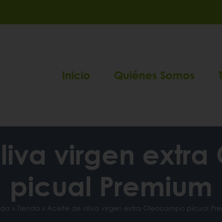
Inicio
Quiénes Somos
liva virgen ext
picual Premium
ada
»
Tienda
»
Aceite de oliva virgen extra Oleocampo picual Pr