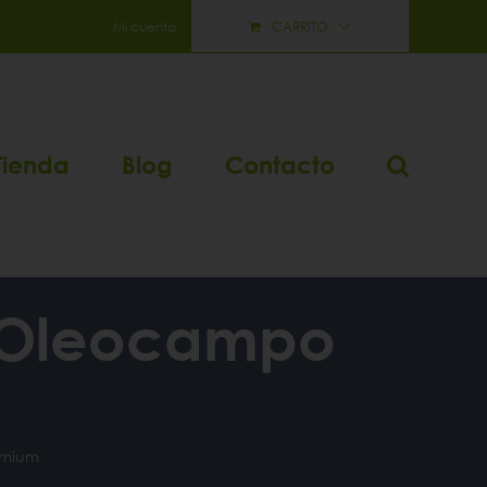
Mi cuenta
CARRITO
Tienda
Blog
Contacto
ra Oleocampo
emium