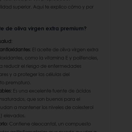
alidad superior. Aquí te explico cómo y por
te de oliva virgen extra premium?
 salud
:
antioxidantes
: El aceite de oliva virgen extra
tioxidantes, como la vitamina E y polifenoles,
 reducir el riesgo de enfermedades
res y a proteger las células del
to prematuro.
ables
: Es una excelente fuente de ácidos
nsaturados, que son buenos para el
udan a mantener los niveles de colesterol
) elevados.
orio
: Contiene oleocantal, un compuesto
des antiinflamatorias que puede ayudar a