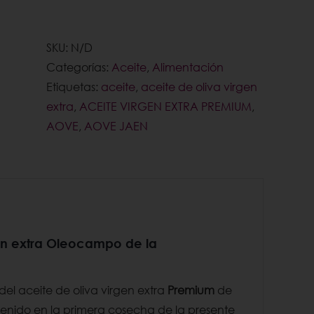
de
oliva
virgen
SKU:
N/D
extra
Categorías:
Aceite
,
Alimentación
Oleocampo
Etiquetas:
aceite
,
aceite de oliva virgen
picual
extra
,
ACEITE VIRGEN EXTRA PREMIUM
,
Premium
AOVE
,
AOVE JAEN
cantidad
en extra
Oleocampo
de la
del aceite de oliva virgen extra
Premium
de
tenido en la primera cosecha de la presente