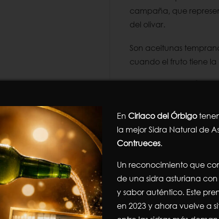
campaña, que represen
del olivar.
Son aceitunas tempranas
cuando el fruto tiene la
El aceite de Jaén.
El aceite de oliva de J
En
Ciriaco del Órbigo
tenem
mundo, y es la base de 
la mejor Sidra Natural de As
una provincia situada en
Contrueces
.
productora de aceite de
extenso cultivo de oli
Un reconocimiento que con
cultivada en esta región
de una sidra asturiana con 
afrutado, amargo y pican
y sabor auténtico. Este pre
que hace que el aceite 
en 2023 y ahora vuelve a s
también para cocinar.