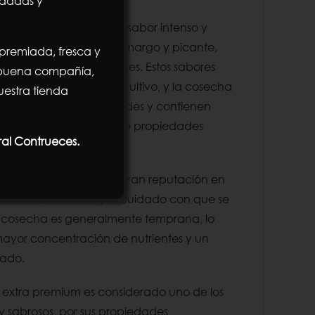
ndadas y
én se caracteriza por su sabor intenso y
herbáceos y un toque amargo y picante,
 premiada, fresca y
 los aceites extra vírgenes. Estos sabores
n buena compañía,
ivo, las condiciones de cultivo, y la cosecha
estra tienda
ceitunas aún están verdes y contienen
 también otorga al aceite propiedades
ral Contrueces.
os para la salud.
liva de Jaén tiene una gran reputación en
ido a la tradición y el cuidado con que se
La cosecha es generalmente temprana, lo
ayor concentración de nutrientes y un
tado.
en extra premium es considerado uno de los
y sabrosos, por sus propiedades