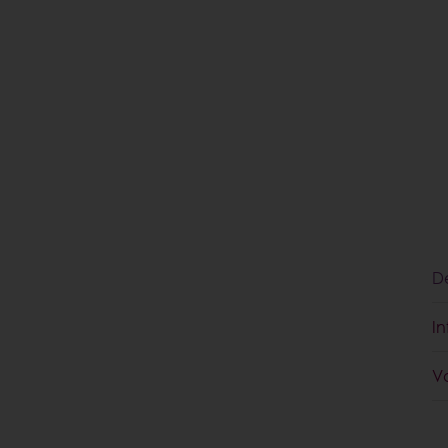
D
I
Va