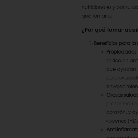
nutricionales y por su c
qué tomarlo:
¿Por qué tomar acei
Beneficios para la
Propiedades 
es rico en an
que ayudan a
cardiovascula
envejecimien
Grasas salud
grasos monoi
corazón, y ay
«bueno» (HDL
Anti-inflamat
con propieda