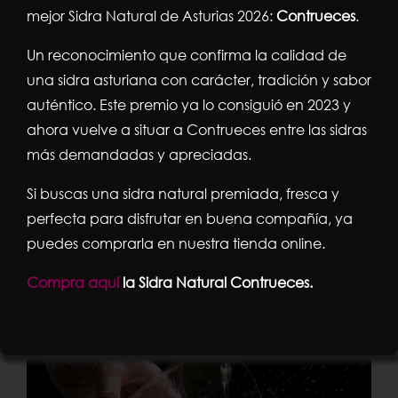
Easy Drink
mejor Sidra Natural de Asturias 2026:
Contrueces
.
Un reconocimiento que confirma la calidad de
Hay inventos que cambian costumbres, y luego
una sidra asturiana con carácter, tradición y sabor
está el Isidrín, el escanciador eléctrico que ha
auténtico. Este premio ya lo consiguió en 2023 y
revolucionado el mundo de la [...]
ahora vuelve a situar a Contrueces entre las sidras
más demandadas y apreciadas.
Por
admin
|
11 de noviembre 2025
|
Noticias
|
Sin
comentarios
Si buscas una sidra natural premiada, fresca y
Más información
perfecta para disfrutar en buena compañía, ya
puedes comprarla en nuestra tienda online.
Compra aquí
la Sidra Natural Contrueces.