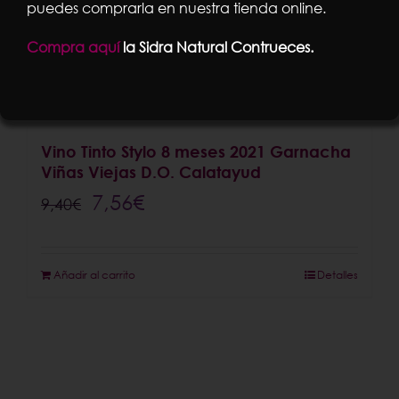
puedes comprarla en nuestra tienda online.
Compra aquí
la Sidra Natural Contrueces.
Vino Tinto Stylo 8 meses 2021 Garnacha
Viñas Viejas D.O. Calatayud
El
El
7,56
€
9,40
€
precio
precio
original
actual
Añadir al carrito
Detalles
era:
es:
9,40€.
7,56€.